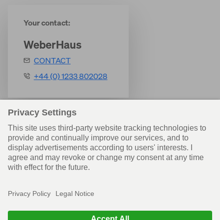
Your contact:
WeberHaus
CONTACT
+44 (0) 1233 802028
Back to overview
© WeberHaus UK