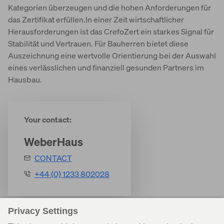
Kategorien überzeugen und die hohen Anforderungen für
das Zertifikat erfüllen.In einer Zeit wirtschaftlicher
Herausforderungen ist das CrefoZert ein starkes Signal für
Stabilität und Vertrauen. Für Bauherren bietet diese
Auszeichnung eine wertvolle Orientierung bei der Auswahl
eines verlässlichen und finanziell gesunden Partners im
Hausbau.
Your contact:
WeberHaus
CONTACT
+44 (0) 1233 802028