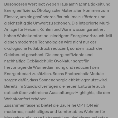
Besonderen Wert legt WeberHaus auf Nachhaltigkeit und
Energieeffizienz. Ökologische Materialien kommen zum
Einsatz, um ein gesünderes Raumklima zu fördern und
gleichzeitig die Umwelt zu schonen. Die integrierte Multi-
Anlage für Heizen, Kühlen und Warmwasser garantiert
hohen Wohnkomfort bei niedrigem Energieverbrauch. Mit
diesen modernen Technologien wird nicht nur der
ökologische Fußabdruck reduziert, sondern auch der
Geldbeutel geschont. Die energieeffiziente und
nachhaltige Gebäudehülle ÖvoNatur sorgt für
hervorragende Wärmedämmung und reduziert den
Energiebedarf zusätzlich. Sechs Photovoltaik-Module
sorgen dafür, dass Sonnenenergie effektiv genutzt wird.
Bereits im Standard verfügen die neuen Entwürfe auch
optisch über zahlreiche Ausstattungs-Highlights, die den
Wohnkomfort erhöhen.
Zusammenfassend bietet die Baureihe OPTION ein
modernes, nachhaltiges und komfortables Wohnen für
Menschen, die ihren Lebensstil neu definieren möchten.