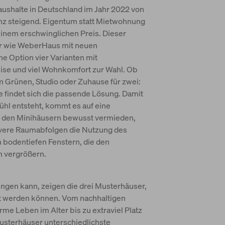
aushalte in Deutschland im Jahr 2022 von
nz steigend. Eigentum statt Mietwohnung
 einem erschwinglichen Preis. Dieser
r wie WeberHaus mit neuen
e Option vier Varianten mit
ise und viel Wohnkomfort zur Wahl. Ob
m Grünen, Studio oder Zuhause für zwei:
findet sich die passende Lösung. Damit
ühl entsteht, kommt es auf eine
i den Minihäusern bewusst vermieden,
evere Raumabfolgen die Nutzung des
 bodentiefen Fenstern, die den
 vergrößern.
ngen kann, zeigen die drei Musterhäuser,
tigt werden können. Vom nachhaltigen
me Leben im Alter bis zu extraviel Platz
Musterhäuser unterschiedlichste