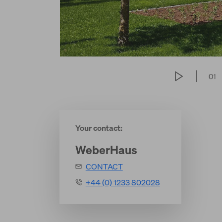
01
Your contact:
WeberHaus
CONTACT
+44 (0) 1233 802028