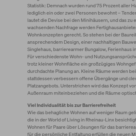
Statistik: Demnach wurden rund 75 Prozent aller H
lediglich ein oder zwei Personen bewohnt – Tende
lautet die Devise bei den Minihäusern, und das zu
wachsenden Nachfrage werden Fertighausanbiete
Wohnkonzepten gerecht. So stehen bei der Baureih
ansprechendem Design, einer nachhaltigen Bauwe
Singlehaus, barrierearmer Bungalow, Ferienhaus i
Für verschiedenste Wohn- und Nutzungsansprüche 
trotz kleiner Wohnfläche ein großzügiges Wohngef
durchdachte Planung an. Kleine Räume werden be
stattdessen verbessern offene Übergänge und cl
Platzangebots. Unterstrichen wird das Konzept von
Außenraum miteinbeziehen und die Räume optisch
Viel Individualität bis zur Barrierefreiheit
Wie das behagliche Wohnen auf weniger Raum geli
die in der World of Living in Rheinau-Linx besich
Wohnen für Paare über Lösungen für das barrierear
für die persönliche Entfaltung erfüllen die neuen 